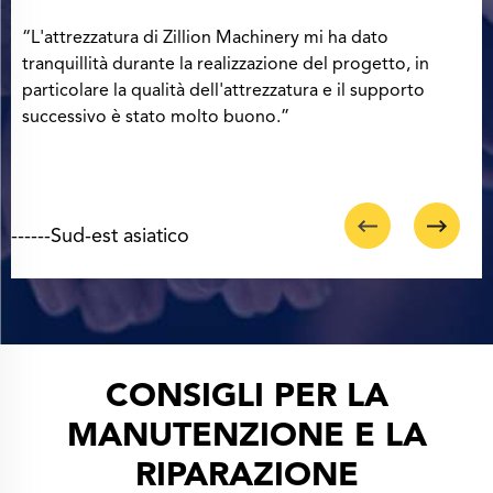
“Sono molto felice che il team di Zillion Machinery sia
molto affidabile e che l'auto sia un piacere da usare!”
-
------Africa
CONSIGLI PER LA
MANUTENZIONE E LA
RIPARAZIONE