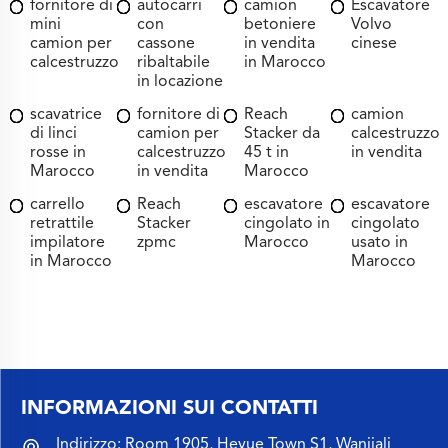
fornitore di
autocarri
camion
Escavatore
mini
con
betoniere
Volvo
camion per
cassone
in vendita
cinese
calcestruzzo
ribaltabile
in Marocco
in locazione
scavatrice
fornitore di
Reach
camion
di linci
camion per
Stacker da
calcestruzzo
rosse in
calcestruzzo
45 t in
in vendita
Marocco
in vendita
Marocco
carrello
Reach
escavatore
escavatore
retrattile
Stacker
cingolato in
cingolato
impilatore
zpmc
Marocco
usato in
in Marocco
Marocco
INFORMAZIONI SUI CONTATTI
Indirizzo: Room 1905, Heyue Town S1, Wanjiali